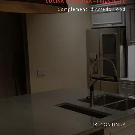
CUCINA SU MISURA – FIRENZE (FI)
Complementi d'Arredo
,
Food
CONTINUA