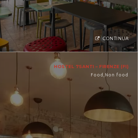
CONTINUA
HOSTEL 7SANTI – FIRENZE (FI)
Food
,
Non food