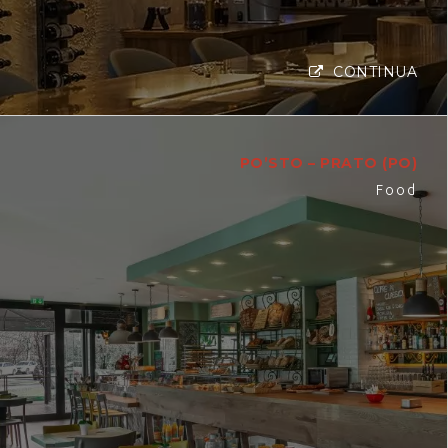
CONTINUA
PO’STO – PRATO (PO)
Food