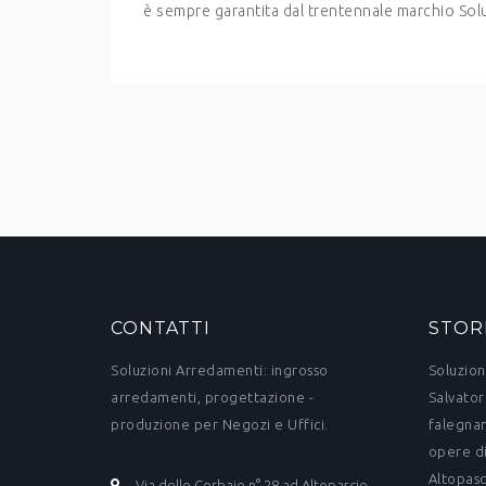
è sempre garantita dal trentennale marchio Solu
CONTATTI
STOR
Soluzioni Arredamenti: ingrosso
Soluzion
arredamenti, progettazione -
Salvator
produzione per Negozi e Uffici.
falegnam
opere di
Altopasc
Via delle Cerbaie n° 28 ad Altopascio