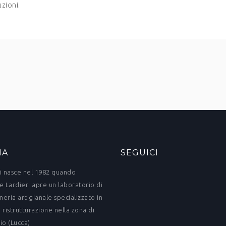
zioni.
IA
SEGUICI
i nasce nel 1982 quando
e Lardieri apre un laboratorio di
eria artigianale specializzato in
 ristrutturazione nella zona di
io (Lucca).