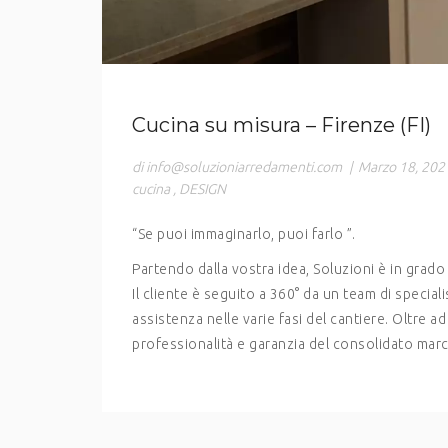
Cucina su misura – Firenze (FI)
di info@soluzioniarredamenti.com
|
Marzo 18, 202
cucina
,
DESIGN
“Se puoi immaginarlo, puoi farlo ”.
Partendo dalla vostra idea, Soluzioni è in grado
Il cliente è seguito a 360° da un team di special
assistenza nelle varie fasi del cantiere. Oltre a
professionalità e garanzia del consolidato marc