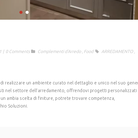
1
|
0 Comments
Complementi d'Arredo
,
Food
ARREDAMENTO
,
 di realizzare un ambiente curato nel dettaglio e unico nel suo gene
isti nel settore dell’arredamento, offrendovi progetti personalizzati
d un ambia scelta di finiture, potrete trovare competenza,
hio Soluzioni.