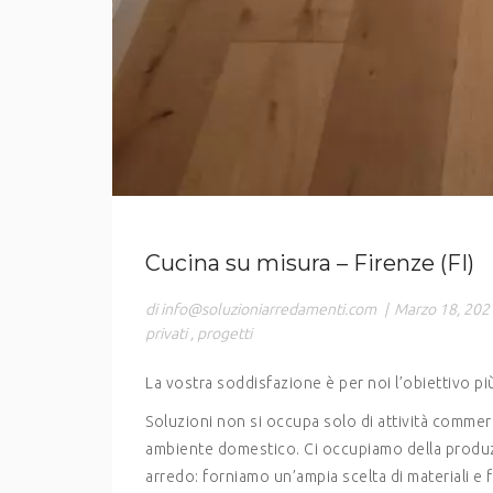
Cucina su misura – Firenze (FI)
di info@soluzioniarredamenti.com
|
Marzo 18, 202
privati
,
progetti
La vostra soddisfazione è per noi l’obiettivo pi
Soluzioni non si occupa solo di attività commerc
ambiente domestico. Ci occupiamo della produzi
arredo: forniamo un’ampia scelta di materiali e 