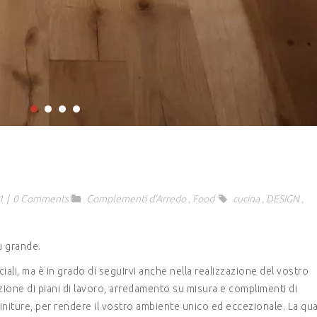
1
|
0 Comments
Complementi d'Arredo
,
Food
cucina
,
DESIGN
,
ù grande.
iali, ma è in grado di seguirvi anche nella realizzazione del vostro
one di piani di lavoro, arredamento su misura e complimenti di
finiture, per rendere il vostro ambiente unico ed eccezionale. La qua