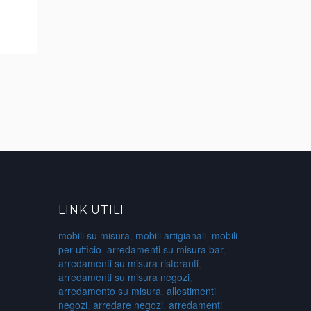
LINK UTILI
mobili su misura
,
mobili artigianali
,
mobili
per ufficio
,
arredamenti su misura bar
,
arredamenti su misura ristoranti
,
arredamenti su misura negozi
,
arredamento su misura
,
allestimenti
negozi
,
arredare negozi
,
arredamenti