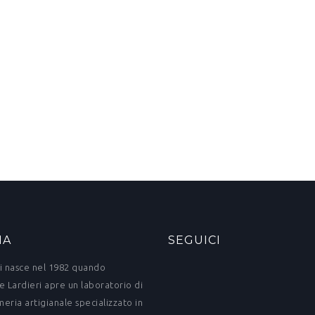
IA
SEGUICI
i nasce nel 1982 quando
e Lardieri apre un laboratorio di
eria artigianale specializzato in