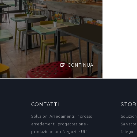
CONTINUA
CONTATTI
STOR
Soluzioni Arredamenti: ingrosso
Soluzion
arredamenti, progettazione -
Salvator
produzione per Negozi e Uffici.
falegnam