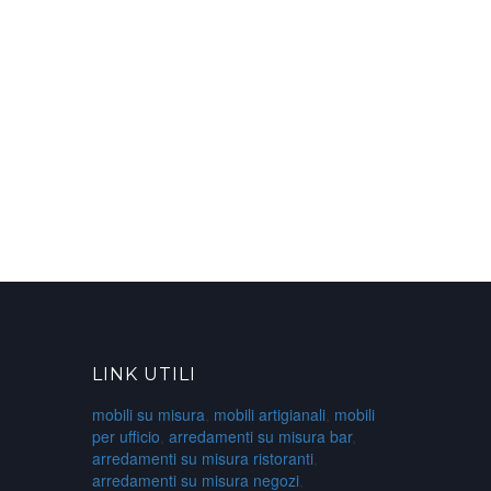
LINK UTILI
mobili su misura
,
mobili artigianali
,
mobili
per ufficio
,
arredamenti su misura bar
,
arredamenti su misura ristoranti
,
arredamenti su misura negozi
,