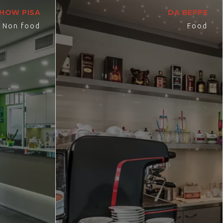
HOW PISA
DA BEPPE
Non food
Food