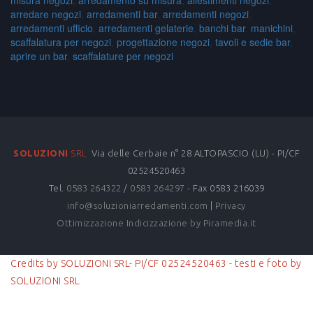
misura negozi
,
arredamento su misura
,
allestimenti negozi
,
arredare negozi
,
arredamenti bar
,
arredamenti negozi
,
arredamenti ufficio
,
arredamenti gelaterie
,
banchi bar
,
manichini
,
scaffalatura per negozi
,
progettazione negozi
,
tavoli e sedie bar
,
aprire un bar
,
scaffalature per negozi
SOLUZIONI
SRL
Via delle Cerbaie n° 28 ALTOPASCIO (LU) - PI/CF
02524520463
Tel.
0583 264322
/
0583 264297
- Fax 0583 216039
info@soluzioniarredamenti.com
|
Privacy
Ottimizzazione
Indicizzazione
by Piramedia.it
Credits by SOLUZIONI SRL- PI/CF 02524520463 - testi e foto by
SOLUZIONI SRL